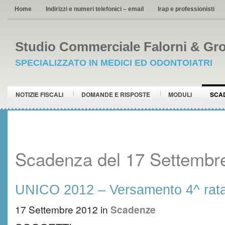
Home
Indirizzi e numeri telefonici – email
Irap e professionisti
Studio Commerciale Falorni & Gro
SPECIALIZZATO IN MEDICI ED ODONTOIATRI
NOTIZIE FISCALI
DOMANDE E RISPOSTE
MODULI
SCA
Scadenza del 17 Settembr
UNICO 2012 – Versamento 4^ rat
17 Settembre 2012
in
Scadenze