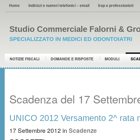
Home
Indirizzi e numeri telefonici – email
Irap e professionisti
Studio Commerciale Falorni & Gro
SPECIALIZZATO IN MEDICI ED ODONTOIATRI
NOTIZIE FISCALI
DOMANDE E RISPOSTE
MODULI
SCA
Scadenza del 17 Settembr
UNICO 2012 Versamento 2^ rata 
17 Settembre 2012
in
Scadenze