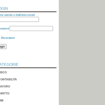
OGIN
e utente o indirizzo email
ssword
Ricordami
ATEGORIE
FISCO
CONTABILITÀ
LAVORO
IRITTO
MI