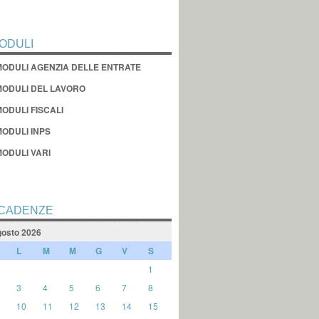
ODULI
MODULI AGENZIA DELLE ENTRATE
MODULI DEL LAVORO
ODULI FISCALI
MODULI INPS
MODULI VARI
CADENZE
osto 2026
L
M
M
G
V
S
1
3
4
5
6
7
8
10
11
12
13
14
15