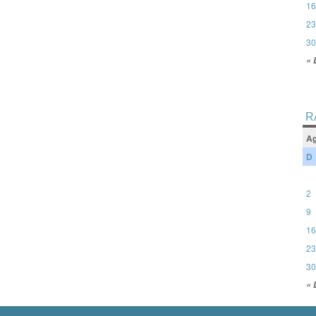
16
23
30
« 
R
Ag
D
2
9
16
23
30
« 