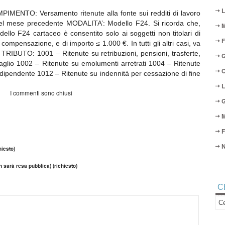
L
IMENTO: Versamento ritenute alla fonte sui redditi di lavoro
 nel mese precedente MODALITA’: Modello F24. Si ricorda che,
M
odello F24 cartaceo è consentito solo ai soggetti non titolari di
F
compensazione, e di importo ≤ 1.000 €. In tutti gli altri casi, va
 TRIBUTO: 1001 – Ritenute su retribuzioni, pensioni, trasferte,
G
uaglio 1002 – Ritenute su emolumenti arretrati 1004 – Ritenute
O
oro dipendente 1012 – Ritenute su indennità per cessazione di fine
L
I commenti sono chiusi
G
M
F
N
iesto)
n sarà resa pubblica) (richiesto)
C