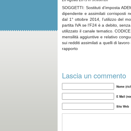
SOGGETTI: Sostituti d’imposta ADEMP
dipendente e assimilati corrisposti
dal 1° ottobre 2014, l’utilizzo del m
partita IVA se l’F24 è a debito, senza 
utilizzato il canale tematico. CODICE
mensilità aggiuntive e relativo cong
sui redditi assimilati a quelli di lav
rapporto
Lascia un commento
Nome (rich
E Mail (no
Sito Web