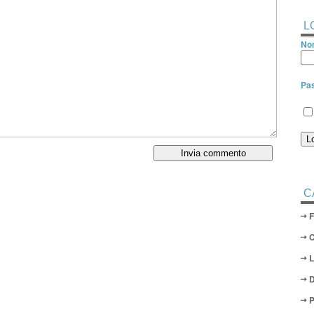
L
Nom
Pa
C
D
P