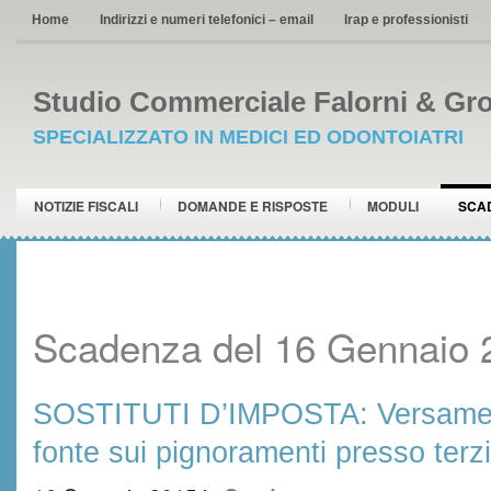
Home
Indirizzi e numeri telefonici – email
Irap e professionisti
Studio Commerciale Falorni & Gro
SPECIALIZZATO IN MEDICI ED ODONTOIATRI
NOTIZIE FISCALI
DOMANDE E RISPOSTE
MODULI
SCA
Scadenza del 16 Gennaio 
SOSTITUTI D’IMPOSTA: Versament
fonte sui pignoramenti presso terzi