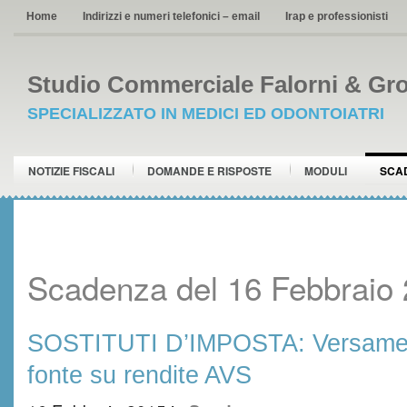
Home
Indirizzi e numeri telefonici – email
Irap e professionisti
Studio Commerciale Falorni & Gro
SPECIALIZZATO IN MEDICI ED ODONTOIATRI
NOTIZIE FISCALI
DOMANDE E RISPOSTE
MODULI
SCA
Scadenza del 16 Febbraio
SOSTITUTI D’IMPOSTA: Versament
fonte su rendite AVS