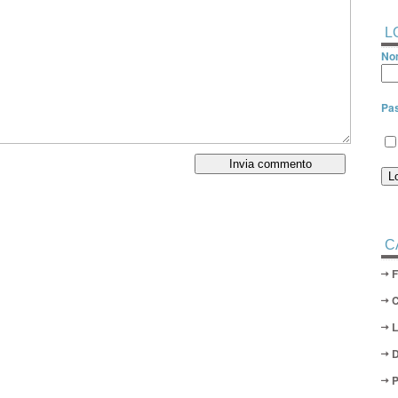
L
Nom
Pa
C
D
P