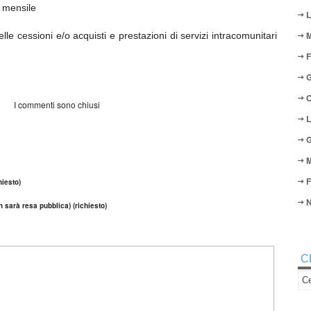
o mensile
L
M
 cessioni e/o acquisti e prestazioni di servizi intracomunitari
F
G
O
I commenti sono chiusi
L
G
M
F
iesto)
N
n sarà resa pubblica) (richiesto)
C