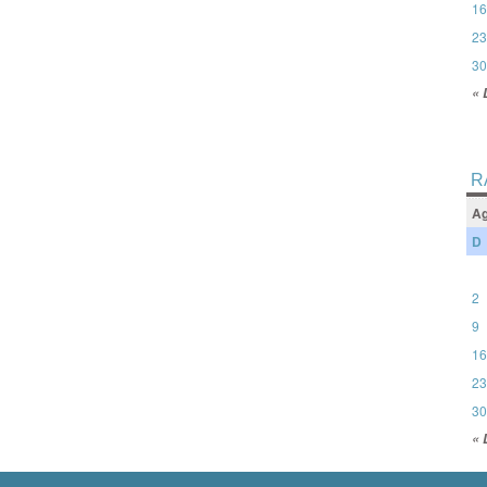
16
23
30
« 
R
Ag
D
2
9
16
23
30
« 