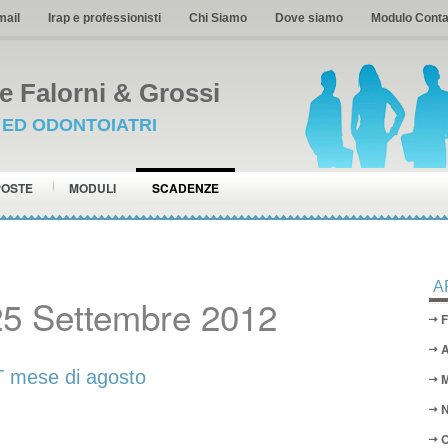
mail
Irap e professionisti
Chi Siamo
Dove siamo
Modulo Conta
 Falorni & Grossi
I ED ODONTOIATRI
POSTE
MODULI
SCADENZE
A
25 Settembre 2012
F
A
 mese di agosto
M
N
O