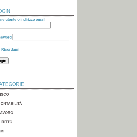
OGIN
e utente o indirizzo email
ssword
Ricordami
ATEGORIE
FISCO
CONTABILITÀ
LAVORO
IRITTO
MI