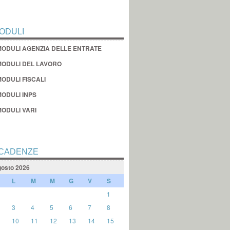
ODULI
MODULI AGENZIA DELLE ENTRATE
MODULI DEL LAVORO
ODULI FISCALI
MODULI INPS
MODULI VARI
CADENZE
osto 2026
L
M
M
G
V
S
1
3
4
5
6
7
8
10
11
12
13
14
15