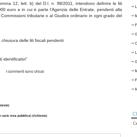
omma 12, lett. b) del D.l. n. 98/2011, intendono definire le liti
L
000 euro e in cui è parte l’Agenzia delle Entrate, pendenti alla
M
Commissioni tributarie o al Giudice ordinario in ogni grado del
F
G
hiusura delle liti fiscali pendenti
O
L
identificativi”
G
M
I commenti sono chiusi
F
N
iesto)
C
n sarà resa pubblica) (richiesto)