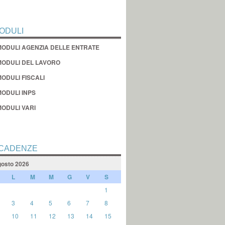
ODULI
MODULI AGENZIA DELLE ENTRATE
MODULI DEL LAVORO
ODULI FISCALI
MODULI INPS
MODULI VARI
CADENZE
osto 2026
L
M
M
G
V
S
1
3
4
5
6
7
8
10
11
12
13
14
15