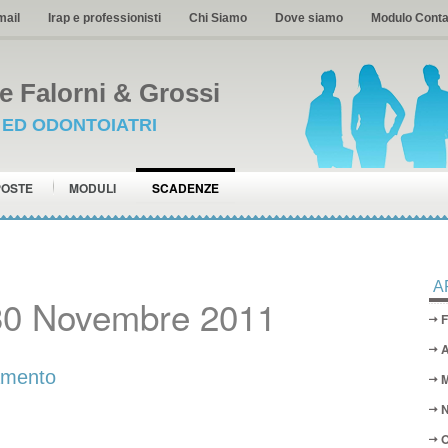
mail
Irap e professionisti
Chi Siamo
Dove siamo
Modulo Conta
 Falorni & Grossi
I ED ODONTOIATRI
POSTE
MODULI
SCADENZE
A
30 Novembre 2011
F
A
samento
M
N
O