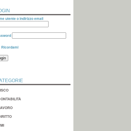
OGIN
e utente o indirizzo email
ssword
Ricordami
ATEGORIE
FISCO
CONTABILITÀ
LAVORO
IRITTO
MI