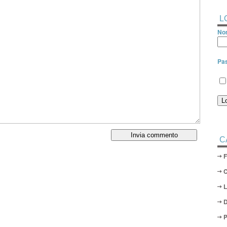
L
Nom
Pa
C
D
P