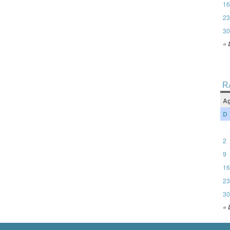
16
23
30
« 
R
Ag
D
2
9
16
23
30
« 