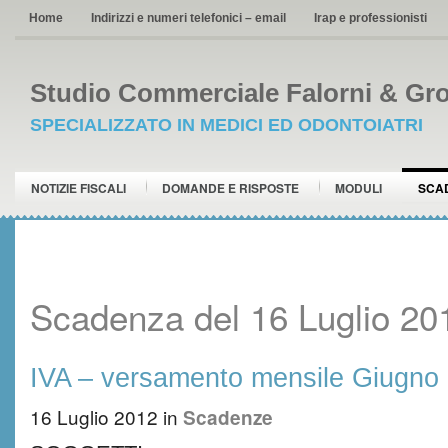
Home
Indirizzi e numeri telefonici – email
Irap e professionisti
Studio Commerciale Falorni & Gro
SPECIALIZZATO IN MEDICI ED ODONTOIATRI
NOTIZIE FISCALI
DOMANDE E RISPOSTE
MODULI
SCA
Scadenza del 16 Luglio 20
IVA – versamento mensile Giugno
16 Luglio 2012
in
Scadenze