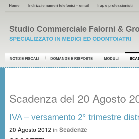
Home
Indirizzi e numeri telefonici – email
Irap e professionisti
Studio Commerciale Falorni & Gro
SPECIALIZZATO IN MEDICI ED ODONTOIATRI
NOTIZIE FISCALI
DOMANDE E RISPOSTE
MODULI
SCA
Scadenza del 20 Agosto 2
IVA – versamento 2° trimestre distr
20 Agosto 2012
in
Scadenze