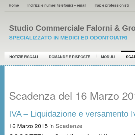
Home
Indirizzi e numeri telefonici – email
Irap e professionisti
Studio Commerciale Falorni & Gro
SPECIALIZZATO IN MEDICI ED ODONTOIATRI
NOTIZIE FISCALI
DOMANDE E RISPOSTE
MODULI
SCA
Scadenza del 16 Marzo 20
IVA – Liquidazione e versamento I
16 Marzo 2015
in
Scadenze