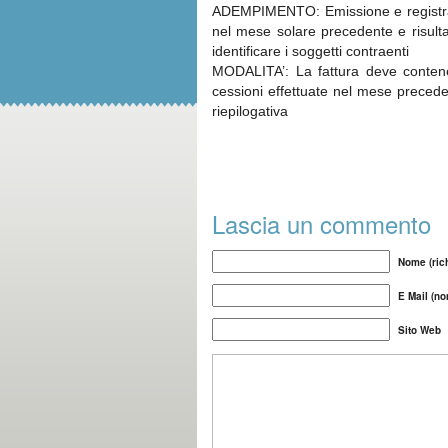
ADEMPIMENTO: Emissione e registrazio
nel mese solare precedente e risult
identificare i soggetti contraenti
MODALITA’: La fattura deve contener
cessioni effettuate nel mese preceden
riepilogativa
Lascia un commento
Nome (rich
E Mail (no
Sito Web