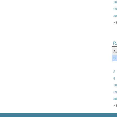
16
23
30
« 
R
Ag
D
2
9
16
23
30
« 