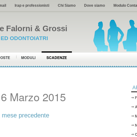
mail
Irap e professionisti
Chi Siamo
Dove siamo
Modulo Conta
 Falorni & Grossi
I ED ODONTOIATRI
POSTE
MODULI
SCADENZE
A
16 Marzo 2015
F
A
ta mese precedente
M
N
O