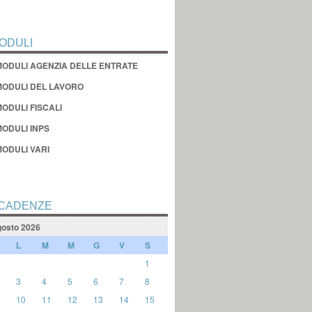
ODULI
MODULI AGENZIA DELLE ENTRATE
MODULI DEL LAVORO
ODULI FISCALI
MODULI INPS
MODULI VARI
CADENZE
osto 2026
L
M
M
G
V
S
1
3
4
5
6
7
8
10
11
12
13
14
15