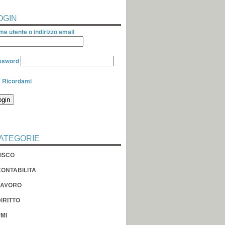
OGIN
e utente o indirizzo email
ssword
Ricordami
ATEGORIE
FISCO
CONTABILITÀ
LAVORO
IRITTO
MI