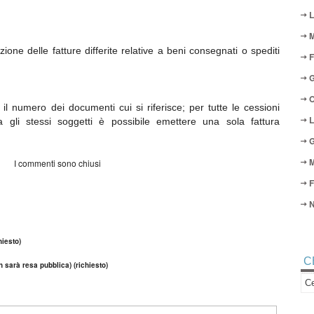
L
M
ione delle fatture differite relative a beni consegnati o spediti
F
G
O
il numero dei documenti cui si riferisce; per tutte le cessioni
L
 gli stessi soggetti è possibile emettere una sola fattura
G
M
I commenti sono chiusi
F
N
iesto)
C
n sarà resa pubblica) (richiesto)