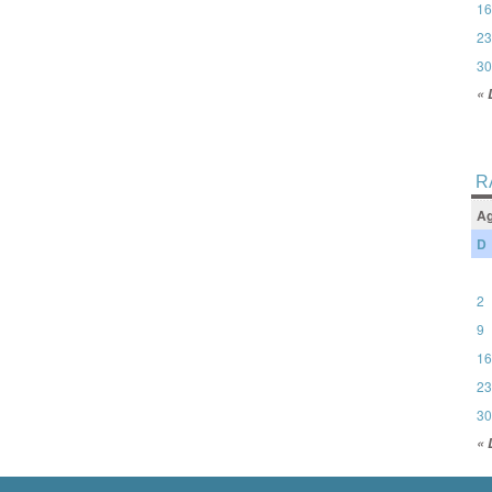
16
23
30
« 
R
Ag
D
2
9
16
23
30
« 