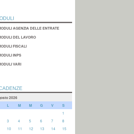
ODULI
MODULI AGENZIA DELLE ENTRATE
MODULI DEL LAVORO
ODULI FISCALI
MODULI INPS
MODULI VARI
CADENZE
osto 2026
L
M
M
G
V
S
1
3
4
5
6
7
8
10
11
12
13
14
15