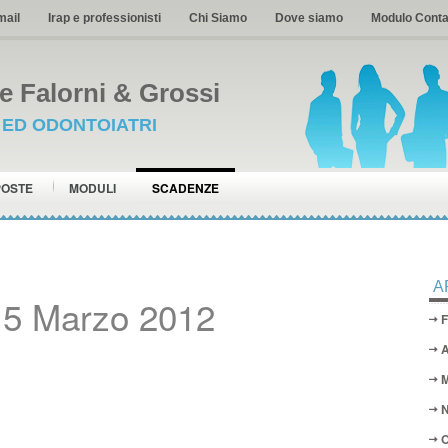
mail
Irap e professionisti
Chi Siamo
Dove siamo
Modulo Conta
 Falorni & Grossi
I ED ODONTOIATRI
POSTE
MODULI
SCADENZE
A
15 Marzo 2012
F
A
M
N
O