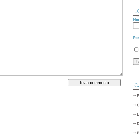
L
Nom
Pa
C
D
P