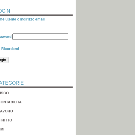
OGIN
e utente o indirizzo email
ssword
Ricordami
ATEGORIE
FISCO
CONTABILITÀ
LAVORO
IRITTO
MI