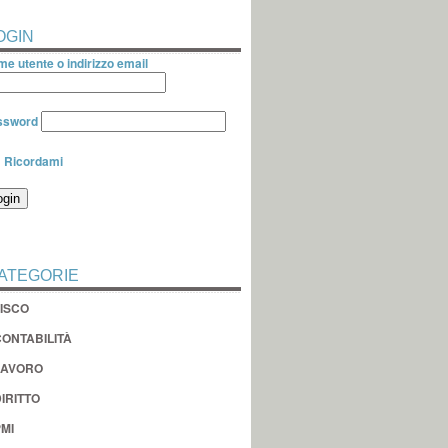
OGIN
e utente o indirizzo email
ssword
Ricordami
ATEGORIE
FISCO
CONTABILITÀ
LAVORO
IRITTO
MI