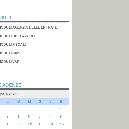
ODULI
MODULI AGENZIA DELLE ENTRATE
MODULI DEL LAVORO
ODULI FISCALI
MODULI INPS
MODULI VARI
CADENZE
osto 2026
L
M
M
G
V
S
1
3
4
5
6
7
8
10
11
12
13
14
15