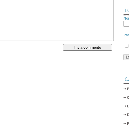
L
Nom
Pa
C
D
P