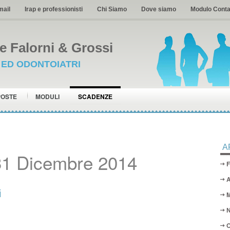
mail
Irap e professionisti
Chi Siamo
Dove siamo
Modulo Conta
 Falorni & Grossi
I ED ODONTOIATRI
POSTE
MODULI
SCADENZE
A
31 Dicembre 2014
F
A
i
M
N
O