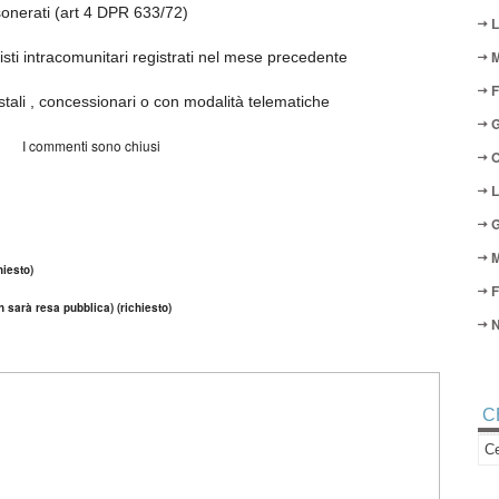
sonerati (art 4 DPR 633/72)
L
M
isti intracomunitari registrati nel mese precedente
F
tali , concessionari o con modalità telematiche
G
I commenti sono chiusi
O
L
G
M
iesto)
F
n sarà resa pubblica) (richiesto)
N
C