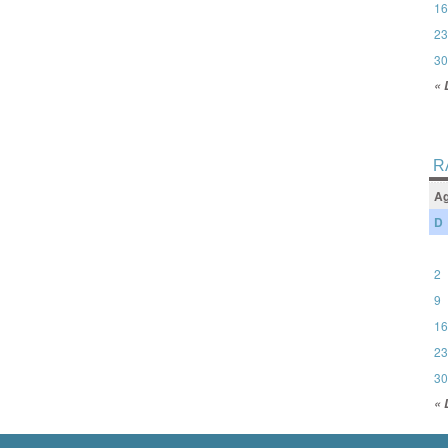
16
23
30
« 
R
Ag
D
2
9
16
23
30
« 