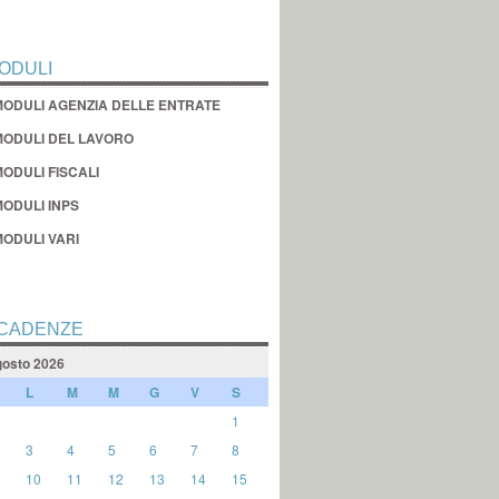
ODULI
MODULI AGENZIA DELLE ENTRATE
MODULI DEL LAVORO
ODULI FISCALI
MODULI INPS
MODULI VARI
CADENZE
osto 2026
L
M
M
G
V
S
1
3
4
5
6
7
8
10
11
12
13
14
15