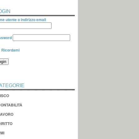
OGIN
e utente o indirizzo email
ssword
Ricordami
ATEGORIE
FISCO
CONTABILITÀ
LAVORO
IRITTO
MI