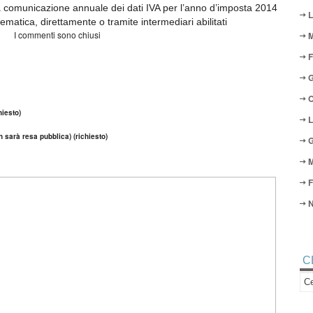
omunicazione annuale dei dati IVA per l’anno d’imposta 2014
L
matica, direttamente o tramite intermediari abilitati
I commenti sono chiusi
M
F
G
O
iesto)
L
n sarà resa pubblica) (richiesto)
G
M
F
N
C