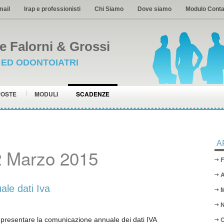
mail
Irap e professionisti
Chi Siamo
Dove siamo
Modulo Conta
 Falorni & Grossi
I ED ODONTOIATRI
POSTE
MODULI
SCADENZE
A
2 Marzo 2015
F
A
le dati Iva
M
N
O
presentare la comunicazione annuale dei dati IVA