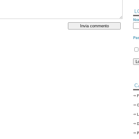
L
Nom
Pa
C
D
P