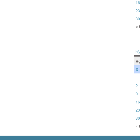
16
23
30
« 
R
Ag
D
2
9
16
23
30
« 