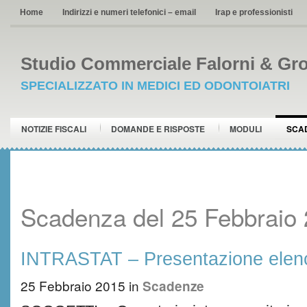
Home
Indirizzi e numeri telefonici – email
Irap e professionisti
Studio Commerciale Falorni & Gro
SPECIALIZZATO IN MEDICI ED ODONTOIATRI
NOTIZIE FISCALI
DOMANDE E RISPOSTE
MODULI
SCA
Scadenza del 25 Febbraio
INTRASTAT – Presentazione elenc
25 Febbraio 2015
in
Scadenze