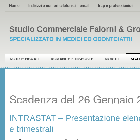
Home
Indirizzi e numeri telefonici – email
Irap e professionisti
Studio Commerciale Falorni & Gro
SPECIALIZZATO IN MEDICI ED ODONTOIATRI
NOTIZIE FISCALI
DOMANDE E RISPOSTE
MODULI
SCA
Scadenza del 26 Gennaio 
INTRASTAT – Presentazione elenc
e trimestrali