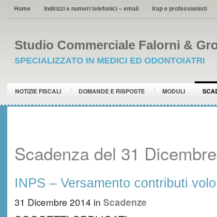
Home
Indirizzi e numeri telefonici – email
Irap e professionisti
Studio Commerciale Falorni & Gro
SPECIALIZZATO IN MEDICI ED ODONTOIATRI
NOTIZIE FISCALI
DOMANDE E RISPOSTE
MODULI
SCA
Scadenza del 31 Dicembre
INPS – Versamento contributi volo
31 Dicembre 2014
in
Scadenze