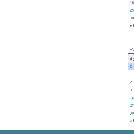
16
23
30
« 
R
Ag
D
2
9
16
23
30
« 