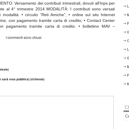
ENTO: Versamento dei contributi trimestrali, dovuti all’Inps per
L
ente al 4° trimestre 2014 MODALITÀ: I contributi sono versati
M
odalità: • circuito “Reti Amiche”; • online sul sito Internet
 line, con pagamento tramite carta di credito; • Contact Center
F
n pagamento tramite carta di credito. • bollettino MAV –
G
I commenti sono chiusi
O
L
G
M
iesto)
F
n sarà resa pubblica) (richiesto)
N
C