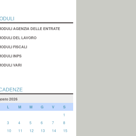
ODULI
MODULI AGENZIA DELLE ENTRATE
MODULI DEL LAVORO
ODULI FISCALI
MODULI INPS
MODULI VARI
CADENZE
osto 2026
L
M
M
G
V
S
1
3
4
5
6
7
8
10
11
12
13
14
15