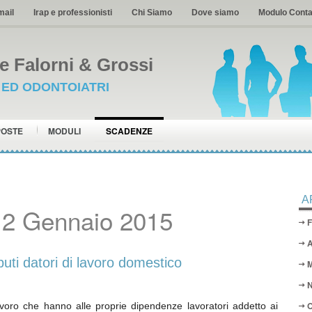
mail
Irap e professionisti
Chi Siamo
Dove siamo
Modulo Conta
 Falorni & Grossi
I ED ODONTOIATRI
POSTE
MODULI
SCADENZE
A
12 Gennaio 2015
F
A
ti datori di lavoro domestico
M
N
O
ro che hanno alle proprie dipendenze lavoratori addetto ai