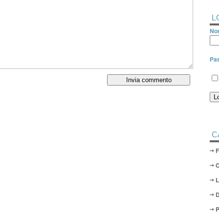
L
Nom
Pa
C
D
P