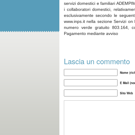
servizi domestici e familiari ADEMPIM
i collaboratori domestici, relativam
esclusivamente secondo le seguenti m
www.inps.it nella sezione Servizi on
numero verde gratuito 803.164, co
Pagamento mediante avviso
Lascia un commento
Nome (rich
E Mail (no
Sito Web