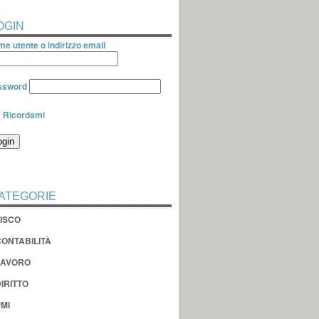
OGIN
e utente o indirizzo email
ssword
Ricordami
ATEGORIE
FISCO
CONTABILITÀ
LAVORO
IRITTO
MI