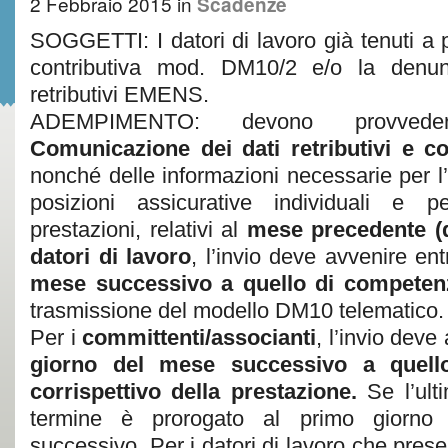
2 Febbraio 2015
in
Scadenze
SOGGETTI: I datori di lavoro già tenuti a 
contributiva mod. DM10/2 e/o la denun
retributivi EMENS.
ADEMPIMENTO: devono provvedere
Comunicazione dei dati retributivi e c
nonché delle informazioni necessarie per l
posizioni assicurative individuali e p
prestazioni, relativi al
mese precedente (
datori di lavoro
, l’invio deve avvenire en
mese successivo a quello di competen
trasmissione del modello DM10 telematico.
Per i
committenti/associanti
, l’invio deve
giorno del mese successivo a quell
corrispettivo della prestazione.
Se l’ulti
termine è prorogato al primo giorno 
successivo. Per i datori di lavoro che pre