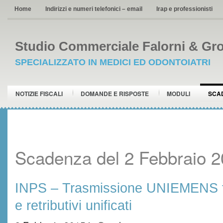
Home
Indirizzi e numeri telefonici – email
Irap e professionisti
Studio Commerciale Falorni & Gro
SPECIALIZZATO IN MEDICI ED ODONTOIATRI
NOTIZIE FISCALI
DOMANDE E RISPOSTE
MODULI
SCA
Scadenza del 2 Febbraio 
INPS – Trasmissione UNIEMENS flu
e retributivi unificati