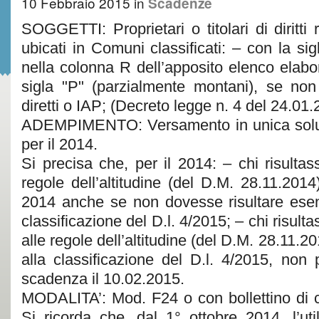
10 Febbraio 2015
in
Scadenze
SOGGETTI: Proprietari o titolari di diritti r
ubicati in Comuni classificati: – con la s
nella colonna R dell’apposito elenco elabora
sigla "P" (parzialmente montani), se non s
diretti o IAP; (Decreto legge n. 4 del 24.01.
ADEMPIMENTO: Versamento in unica soluz
per il 2014.
Si precisa che, per il 2014: – chi risulta
regole dell’altitudine (del D.M. 28.11.2014
2014 anche se non dovesse risultare esen
classificazione del D.l. 4/2015; – chi risul
alle regole dell’altitudine (del D.M. 28.11.
alla classificazione del D.l. 4/2015, non
scadenza il 10.02.2015.
MODALITA’: Mod. F24 o con bollettino di c
Si ricorda che, dal 1° ottobre 2014, l’ut