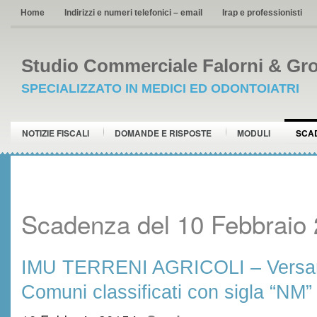
Home
Indirizzi e numeri telefonici – email
Irap e professionisti
Studio Commerciale Falorni & Gro
SPECIALIZZATO IN MEDICI ED ODONTOIATRI
NOTIZIE FISCALI
DOMANDE E RISPOSTE
MODULI
SCA
Scadenza del 10 Febbraio
IMU TERRENI AGRICOLI – Versa
Comuni classificati con sigla “NM”