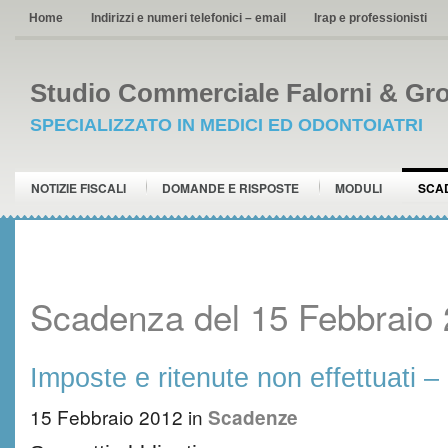
Home
Indirizzi e numeri telefonici – email
Irap e professionisti
Studio Commerciale Falorni & Gro
SPECIALIZZATO IN MEDICI ED ODONTOIATRI
NOTIZIE FISCALI
DOMANDE E RISPOSTE
MODULI
SCA
Scadenza del 15 Febbraio
Imposte e ritenute non effettuati 
15 Febbraio 2012
in
Scadenze