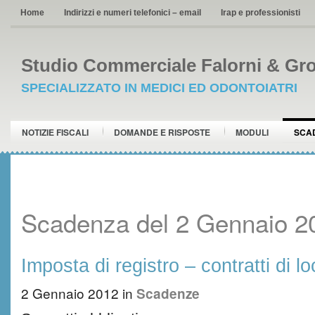
Home
Indirizzi e numeri telefonici – email
Irap e professionisti
Studio Commerciale Falorni & Gro
SPECIALIZZATO IN MEDICI ED ODONTOIATRI
NOTIZIE FISCALI
DOMANDE E RISPOSTE
MODULI
SCA
Scadenza del 2 Gennaio 2
Imposta di registro – contratti di l
2 Gennaio 2012
in
Scadenze