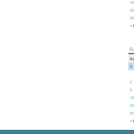
16
23
30
« 
R
Ag
D
2
9
16
23
30
« 