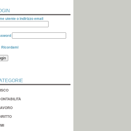
OGIN
e utente o indirizzo email
ssword
Ricordami
ATEGORIE
FISCO
CONTABILITÀ
LAVORO
IRITTO
MI