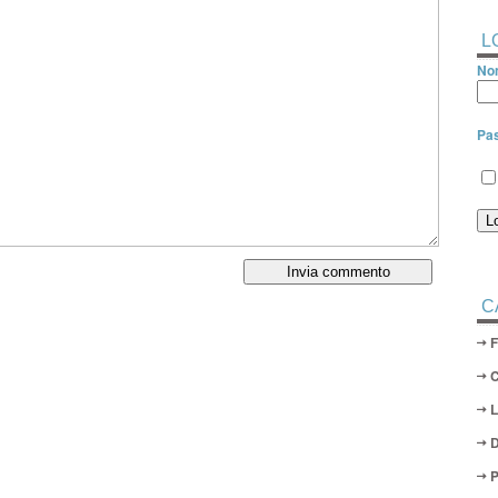
L
Nom
Pa
C
D
P