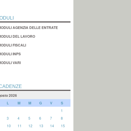
ODULI
MODULI AGENZIA DELLE ENTRATE
MODULI DEL LAVORO
ODULI FISCALI
MODULI INPS
MODULI VARI
CADENZE
osto 2026
L
M
M
G
V
S
1
3
4
5
6
7
8
10
11
12
13
14
15