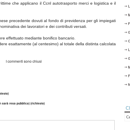
time che applicano il Ccnl autotrasporto merci e logistica e il
L
M
 mese precedente dovuti al fondo di previdenza per gli impiegati
F
nominativa dei lavoratori e dei contributi versati.
G
ere effettuato mediante bonifico bancario.
O
ere esattamente (al centesimo) al totale della distinta calcolata
L
G
I commenti sono chiusi
M
F
N
iesto)
n sarà resa pubblica) (richiesto)
C