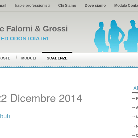
mail
Irap e professionisti
Chi Siamo
Dove siamo
Modulo Conta
 Falorni & Grossi
I ED ODONTOIATRI
POSTE
MODULI
SCADENZE
A
22 Dicembre 2014
F
A
buti
M
N
O