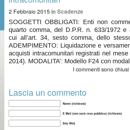
2 Febbraio 2015
in
Scadenze
SOGGETTI OBBLIGATI: Enti non commercia
quarto comma, del D.P.R. n. 633/1972 e ag
cui all’art. 34, sesto comma, dello stes
ADEMPIMENTO: Liquidazione e versamento d
acquisti intracomunitari registrati nel me
2014). MODALITA’: Modello F24 con modali
I commenti sono chiusi
Lascia un commento
Nome (richiesto)
E Mail (non sarà resa pubblica) (richiesto)
Sito Web