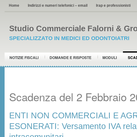
Home
Indirizzi e numeri telefonici – email
Irap e professionisti
Studio Commerciale Falorni & Gro
SPECIALIZZATO IN MEDICI ED ODONTOIATRI
NOTIZIE FISCALI
DOMANDE E RISPOSTE
MODULI
SCA
Scadenza del 2 Febbraio 
ENTI NON COMMERCIALI E AG
ESONERATI: Versamento IVA relati
intracomunitari