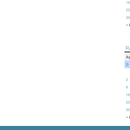
16
23
30
« 
R
Ag
D
2
9
16
23
30
« 