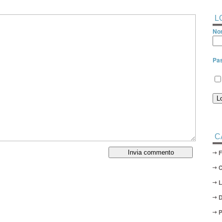
L
Nom
Pa
C
D
P