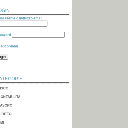
OGIN
e utente o indirizzo email
ssword
Ricordami
ATEGORIE
FISCO
CONTABILITÀ
LAVORO
IRITTO
MI