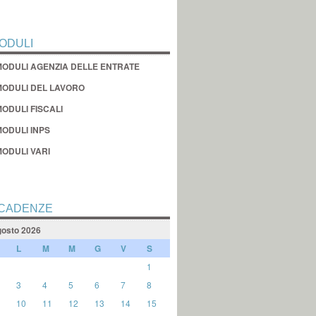
ODULI
MODULI AGENZIA DELLE ENTRATE
MODULI DEL LAVORO
ODULI FISCALI
MODULI INPS
MODULI VARI
CADENZE
osto 2026
L
M
M
G
V
S
1
3
4
5
6
7
8
10
11
12
13
14
15