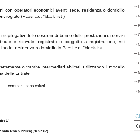
L
ni con operatori economici aventi sede, residenza o domicilio
M
privilegiato (Paesi c.d. "black-list")
F
G
epilogativi delle cessioni di beni e delle prestazioni di servizi
tuate e ricevute, registrate o soggette a registrazione, nei
O
 sede, residenza o domicilio in Paesi c.d. "black-list"
L
G
ttamente o tramite intermediari abilitati, utilizzando il modello
M
zia delle Entrate
F
I commenti sono chiusi
N
C
iesto)
n sarà resa pubblica) (richiesto)