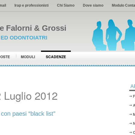
mail
Irap e professionisti
Chi Siamo
Dove siamo
Modulo Conta
 Falorni & Grossi
I ED ODONTOIATRI
POSTE
MODULI
SCADENZE
A
 Luglio 2012
F
A
on paesi “black list”
M
N
O