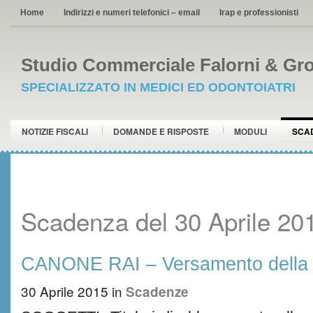
Home
Indirizzi e numeri telefonici – email
Irap e professionisti
Studio Commerciale Falorni & Gro
SPECIALIZZATO IN MEDICI ED ODONTOIATRI
NOTIZIE FISCALI
DOMANDE E RISPOSTE
MODULI
SCA
Scadenza del 30 Aprile 20
CANONE RAI – Versamento della II
30 Aprile 2015
in
Scadenze