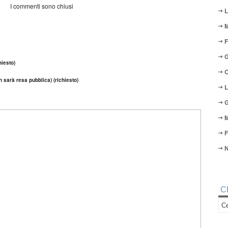
I commenti sono chiusi
L
M
F
G
iesto)
O
n sarà resa pubblica) (richiesto)
L
G
M
F
N
C