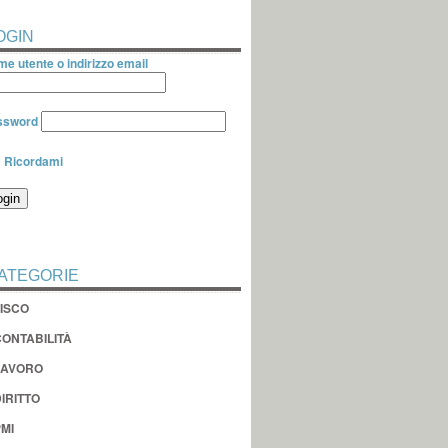
OGIN
e utente o indirizzo email
ssword
Ricordami
ATEGORIE
FISCO
CONTABILITÀ
LAVORO
IRITTO
MI