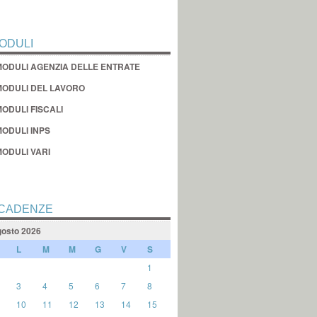
ODULI
MODULI AGENZIA DELLE ENTRATE
MODULI DEL LAVORO
ODULI FISCALI
MODULI INPS
MODULI VARI
CADENZE
osto 2026
L
M
M
G
V
S
1
3
4
5
6
7
8
10
11
12
13
14
15