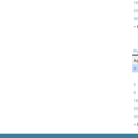
16
23
30
« 
R
Ag
D
2
9
16
23
30
« 