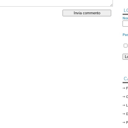
L
Nom
Pa
C
D
P