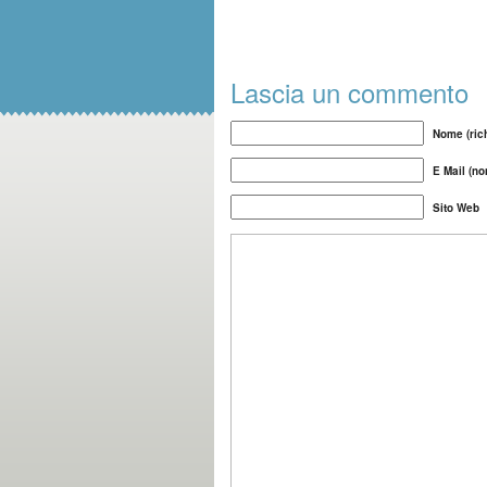
Lascia un commento
Nome (rich
E Mail (no
Sito Web