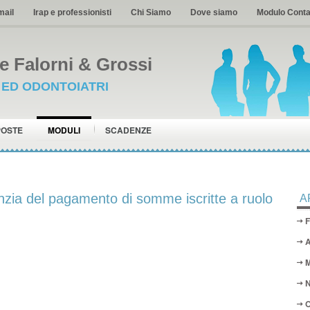
mail
Irap e professionisti
Chi Siamo
Dove siamo
Modulo Conta
 Falorni & Grossi
I ED ODONTOIATRI
POSTE
MODULI
SCADENZE
anzia del pagamento di somme iscritte a ruolo
A
F
A
M
N
O