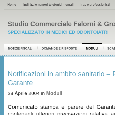
Home
Indirizzi e numeri telefonici – email
Irap e professionisti
Studio Commerciale Falorni & Gro
SPECIALIZZATO IN MEDICI ED ODONTOIATRI
NOTIZIE FISCALI
DOMANDE E RISPOSTE
MODULI
SCA
Notificazioni in ambito sanitario – 
Garante
28 Aprile 2004
in
Moduli
Comunicato stampa e parere del Garante
contenenti ulteriori precisazioni relative a