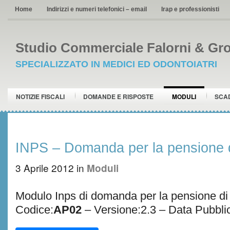
Home
Indirizzi e numeri telefonici – email
Irap e professionisti
Studio Commerciale Falorni & Gro
SPECIALIZZATO IN MEDICI ED ODONTOIATRI
NOTIZIE FISCALI
DOMANDE E RISPOSTE
MODULI
SCA
INPS – Domanda per la pensione d
3 Aprile 2012
in
Moduli
Modulo Inps di domanda per la pensione di 
Codice:
AP02
– Versione:2.3 – Data Pubbli