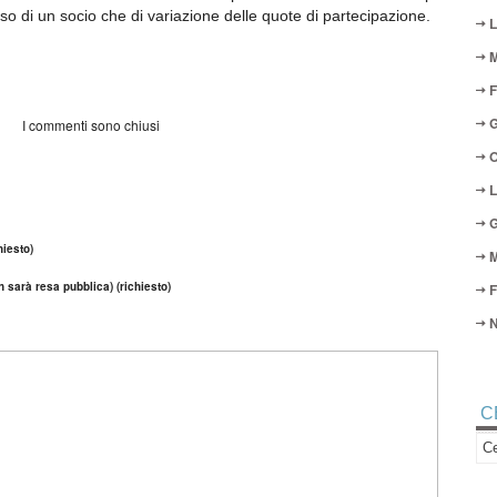
sso di un socio che di variazione delle quote di partecipazione.
L
M
F
G
I commenti sono chiusi
O
L
G
iesto)
M
n sarà resa pubblica) (richiesto)
F
N
C