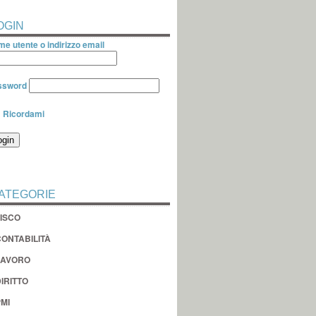
OGIN
e utente o indirizzo email
ssword
Ricordami
ATEGORIE
FISCO
CONTABILITÀ
LAVORO
IRITTO
MI