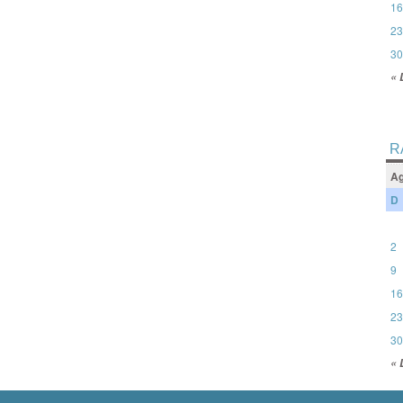
16
23
30
« 
R
Ag
D
2
9
16
23
30
« 