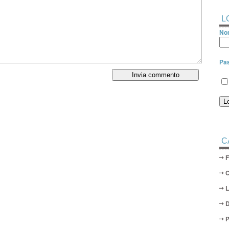
L
Nom
Pa
C
D
P