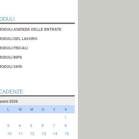
ODULI
MODULI AGENZIA DELLE ENTRATE
MODULI DEL LAVORO
ODULI FISCALI
MODULI INPS
MODULI VARI
CADENZE
osto 2026
L
M
M
G
V
S
1
3
4
5
6
7
8
10
11
12
13
14
15