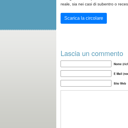
reale, sia nei casi di subentro o rece
Scarica la circolare
Lascia un commento
Nome (rich
E Mail (no
Sito Web