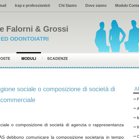
mail
Irap e professionisti
Chi Siamo
Dove siamo
Modulo Conta
 Falorni & Grossi
I ED ODONTOIATRI
POSTE
MODULI
SCADENZE
agione sociale o composizione di società di
A
F
 commerciale
A
M
ociale o composizione di società di agenzia o rappresentanza
N
O
AS debbono comunicare la composizione societaria in tempo