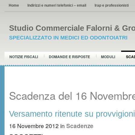
Home
Indirizzi e numeri telefonici – email
Irap e professionisti
Studio Commerciale Falorni & Gro
SPECIALIZZATO IN MEDICI ED ODONTOIATRI
NOTIZIE FISCALI
DOMANDE E RISPOSTE
MODULI
SCA
Scadenza del 16 Novembr
Versamento ritenute su provvigioni
16 Novembre 2012
in
Scadenze