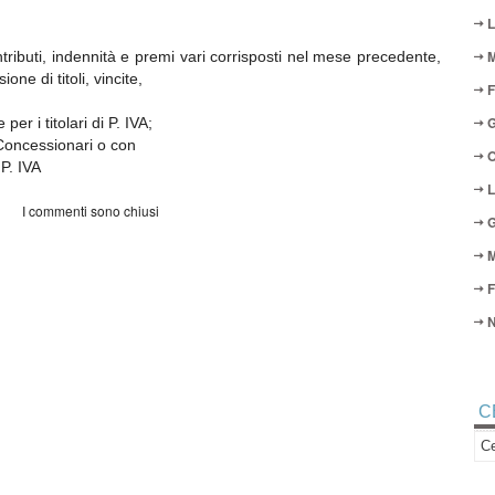
L
M
tributi, indennità e premi vari corrisposti nel mese precedente,
one di titoli, vincite,
F
G
r i titolari di P. IVA;
Concessionari o con
O
 P. IVA
L
I commenti sono chiusi
G
M
F
N
C