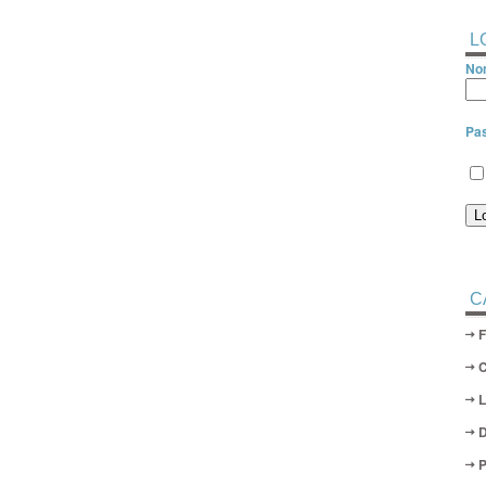
L
Nom
Pa
C
D
P