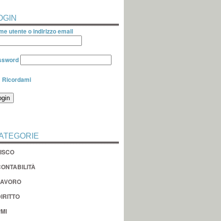
OGIN
e utente o indirizzo email
ssword
Ricordami
ATEGORIE
FISCO
CONTABILITÀ
LAVORO
IRITTO
MI