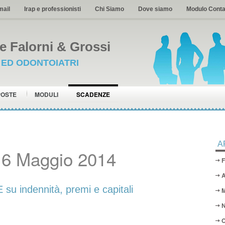
mail
Irap e professionisti
Chi Siamo
Dove siamo
Modulo Conta
 Falorni & Grossi
I ED ODONTOIATRI
POSTE
MODULI
SCADENZE
A
16 Maggio 2014
F
A
indennità, premi e capitali
M
N
O