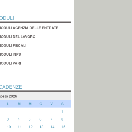
ODULI
MODULI AGENZIA DELLE ENTRATE
MODULI DEL LAVORO
ODULI FISCALI
MODULI INPS
MODULI VARI
CADENZE
osto 2026
L
M
M
G
V
S
1
3
4
5
6
7
8
10
11
12
13
14
15