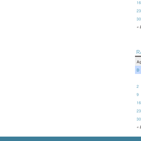
16
23
30
« 
R
Ag
D
2
9
16
23
30
« 