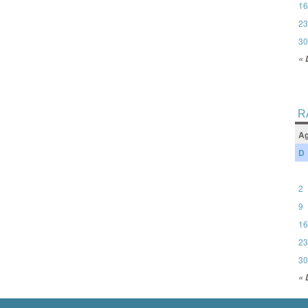
16
23
30
« 
R
Ag
D
2
9
16
23
30
« 