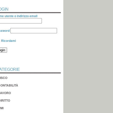
OGIN
e utente o indirizzo email
ssword
Ricordami
ATEGORIE
FISCO
CONTABILITÀ
LAVORO
IRITTO
MI