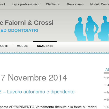
mail
Irap e professionisti
Chi Siamo
Dove siamo
Modulo Conta
 Falorni & Grossi
I ED ODONTOIATRI
POSTE
MODULI
SCADENZE
A
17 Novembre 2014
F
A
 Lavoro autonomo e dipendente
M
N
O
osta ADEMPIMENTO Versamento ritenute alla fonte su redditi