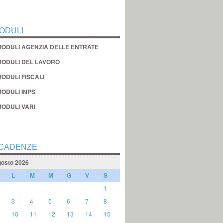
ODULI
MODULI AGENZIA DELLE ENTRATE
MODULI DEL LAVORO
ODULI FISCALI
MODULI INPS
MODULI VARI
CADENZE
osto 2026
L
M
M
G
V
S
1
3
4
5
6
7
8
10
11
12
13
14
15