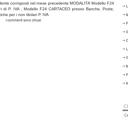
ndente corrisposti nel mese precedente MODALITA’ Modello F24
L
olari di P. IVA ; Modello F24 CARTACEO presso Banche, Poste,
M
he per i non titolari P. IVA
I commenti sono chiusi
F
G
O
L
G
M
F
N
C