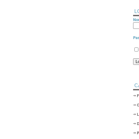
L
Nom
Pa
C
D
P