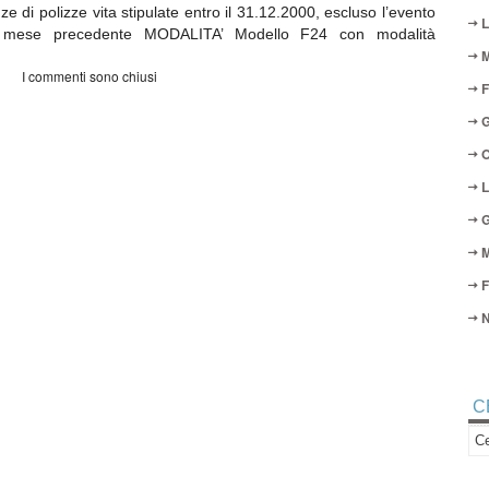
ze di polizze vita stipulate entro il 31.12.2000, escluso l’evento
L
el mese precedente MODALITA’ Modello F24 con modalità
M
I commenti sono chiusi
F
G
O
L
G
M
F
N
C