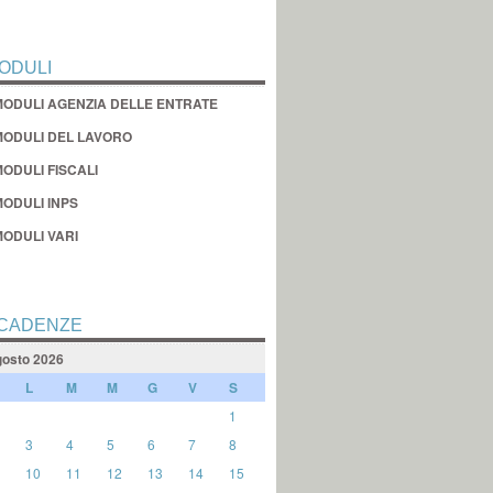
ODULI
MODULI AGENZIA DELLE ENTRATE
MODULI DEL LAVORO
ODULI FISCALI
MODULI INPS
MODULI VARI
CADENZE
osto 2026
L
M
M
G
V
S
1
3
4
5
6
7
8
10
11
12
13
14
15