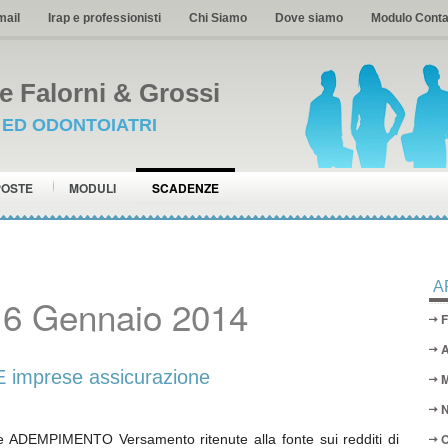
mail
Irap e professionisti
Chi Siamo
Dove siamo
Modulo Conta
 Falorni & Grossi
I ED ODONTOIATRI
POSTE
MODULI
SCADENZE
A
16 Gennaio 2014
F
A
mprese assicurazione
M
N
O
 ADEMPIMENTO Versamento ritenute alla fonte sui redditi di