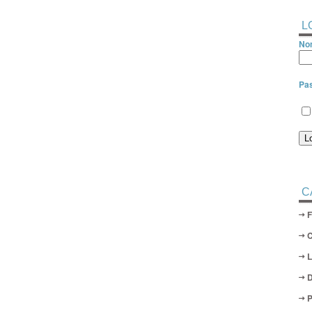
L
Nom
Pa
C
D
P