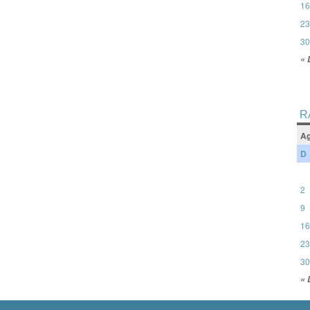
16
23
30
« 
R
Ag
D
2
9
16
23
30
« 