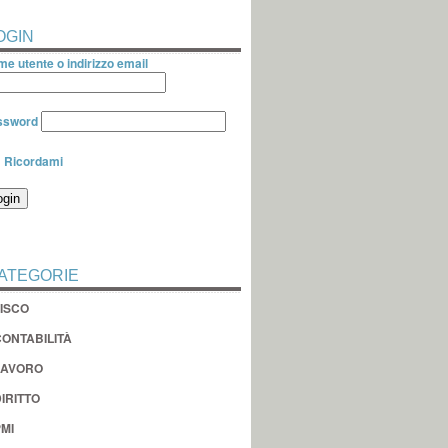
OGIN
e utente o indirizzo email
ssword
Ricordami
ATEGORIE
FISCO
CONTABILITÀ
LAVORO
IRITTO
MI