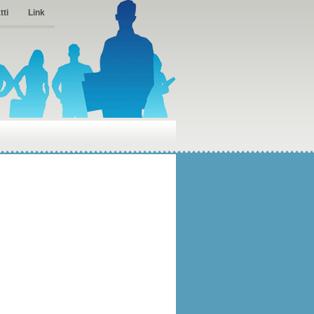
tti
Link