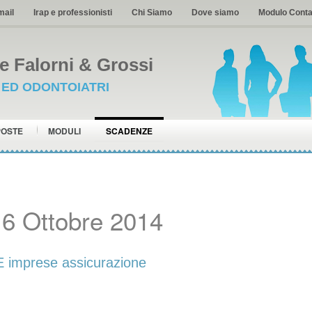
mail
Irap e professionisti
Chi Siamo
Dove siamo
Modulo Conta
 Falorni & Grossi
I ED ODONTOIATRI
POSTE
MODULI
SCADENZE
6 Ottobre 2014
mprese assicurazione