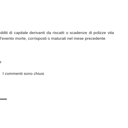
diti di capitale derivanti da riscatti o scadenze di polizze vita
o l’evento morte, corrisposti o maturati nel mese precedente
e
I commenti sono chiusi