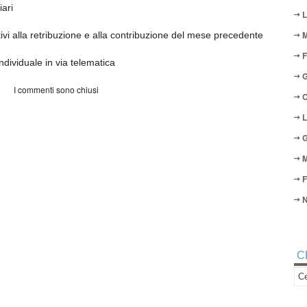
iari
L
M
tivi alla retribuzione e alla contribuzione del mese precedente
F
ividuale in via telematica
G
I commenti sono chiusi
O
L
G
M
F
N
C