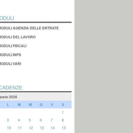
ODULI
MODULI AGENZIA DELLE ENTRATE
MODULI DEL LAVORO
ODULI FISCALI
MODULI INPS
MODULI VARI
CADENZE
osto 2026
L
M
M
G
V
S
1
3
4
5
6
7
8
10
11
12
13
14
15