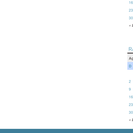
16
23
30
« 
R
Ag
D
2
9
16
23
30
« 