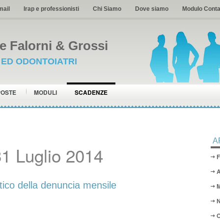
mail
Irap e professionisti
Chi Siamo
Dove siamo
Modulo Conta
 Falorni & Grossi
I ED ODONTOIATRI
POSTE
MODULI
SCADENZE
A
1 Luglio 2014
F
A
ico della denuncia mensile
M
N
O