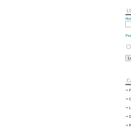
L
Nom
Pa
C
D
P