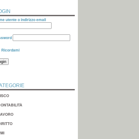
OGIN
e utente o indirizzo email
ssword
Ricordami
ATEGORIE
FISCO
CONTABILITÀ
LAVORO
IRITTO
MI