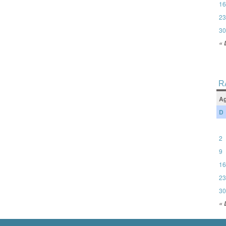
16
23
30
« 
R
Ag
D
2
9
16
23
30
« 