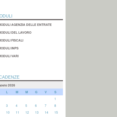
ODULI
MODULI AGENZIA DELLE ENTRATE
MODULI DEL LAVORO
ODULI FISCALI
MODULI INPS
MODULI VARI
CADENZE
osto 2026
L
M
M
G
V
S
1
3
4
5
6
7
8
10
11
12
13
14
15