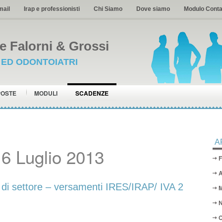
mail
Irap e professionisti
Chi Siamo
Dove siamo
Modulo Conta
 Falorni & Grossi
I ED ODONTOIATRI
POSTE
MODULI
SCADENZE
A
6 Luglio 2013
F
A
di settore – versamenti IRES/IRAP/ IVA 2
M
N
O