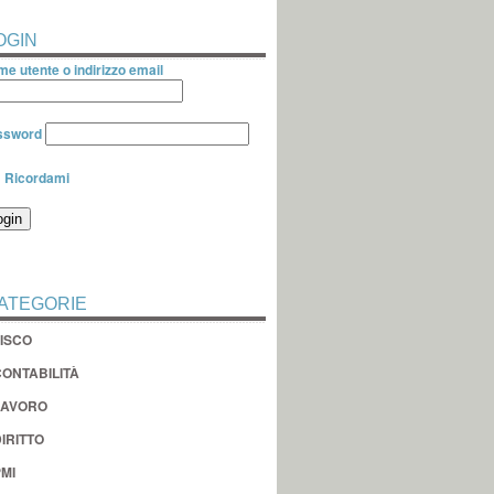
OGIN
e utente o indirizzo email
ssword
Ricordami
ATEGORIE
FISCO
CONTABILITÀ
LAVORO
IRITTO
MI