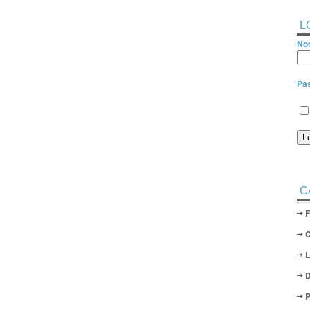
L
Nom
Pa
C
D
P