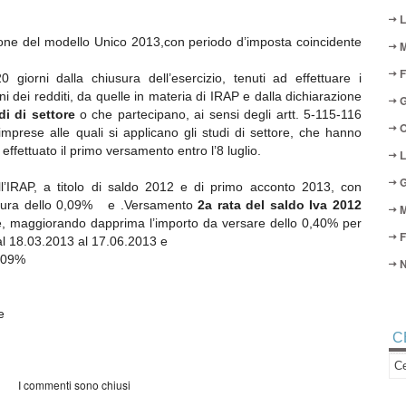
L
zione del modello Unico 2013,con periodo d’imposta coincidente
M
F
 giorni dalla chiusura dell’esercizio, tenuti ad effettuare i
ni dei redditi, da quelle in materia di IRAP e dalla dichiarazione
G
di di settore
o che partecipano, ai sensi degli artt. 5-115-116
O
imprese alle quali si applicano gli studi di settore, che hanno
ffettuato il primo versamento entro l’8 luglio.
L
G
l’IRAP, a titolo di saldo 2012 e di primo acconto 2013, con
 misura dello 0,09% e .Versamento
2a rata del saldo Iva 2012
M
le, maggiorando dapprima l’importo da versare dello 0,40% per
F
al 18.03.2013 al 17.06.2013 e
0,09%
N
e
C
I commenti sono chiusi