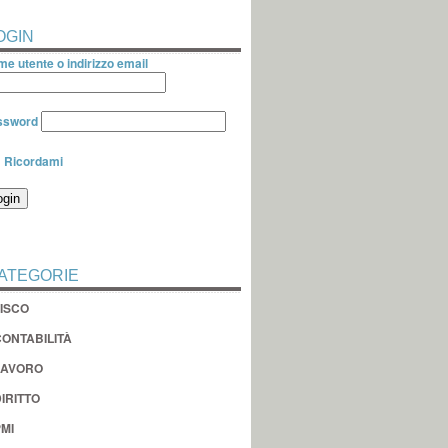
OGIN
e utente o indirizzo email
ssword
Ricordami
ATEGORIE
FISCO
CONTABILITÀ
LAVORO
IRITTO
MI