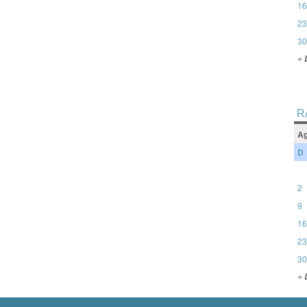
16
23
30
« 
R
Ag
D
2
9
16
23
30
« 