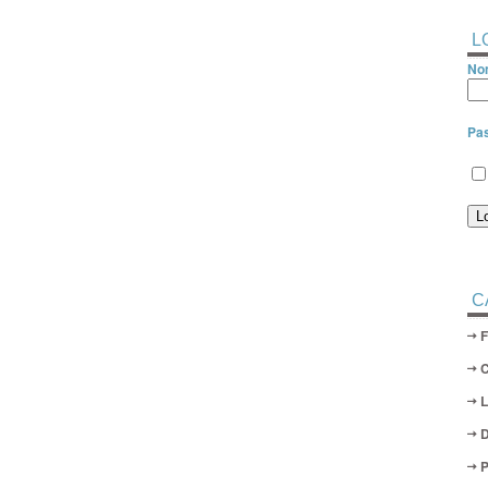
L
Nom
Pa
C
D
P