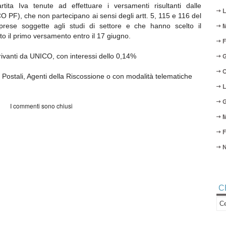
rtita Iva tenute ad effettuare i versamenti risultanti dalle
L
CO PF), che non partecipano ai sensi degli artt. 5, 115 e 116 del
M
prese soggette agli studi di settore e che hanno scelto il
o il primo versamento entro il 17 giugno.
F
G
ivanti da UNICO, con interessi dello 0,14%
O
ostali, Agenti della Riscossione o con modalità telematiche
L
G
I commenti sono chiusi
M
F
N
C