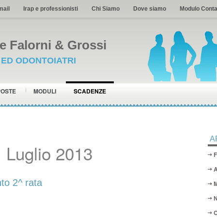
mail
Irap e professionisti
Chi Siamo
Dove siamo
Modulo Conta
 Falorni & Grossi
I ED ODONTOIATRI
POSTE
MODULI
SCADENZE
A
 Luglio 2013
F
A
o 2^ rata
M
N
O