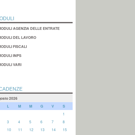
ODULI
MODULI AGENZIA DELLE ENTRATE
MODULI DEL LAVORO
ODULI FISCALI
MODULI INPS
MODULI VARI
CADENZE
osto 2026
L
M
M
G
V
S
1
3
4
5
6
7
8
10
11
12
13
14
15