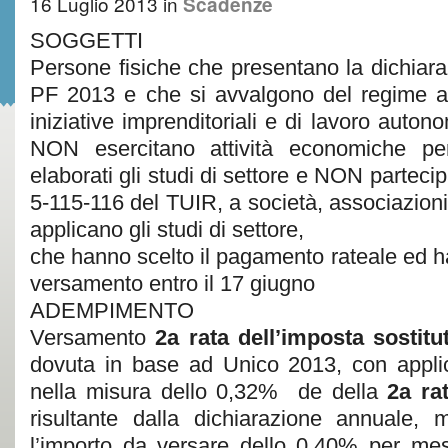
16 Luglio 2013
in
Scadenze
SOGGETTI
Persone fisiche che presentano la dichiara
PF 2013 e che si avvalgono del regime a
iniziative imprenditoriali e di lavoro autonom
NON esercitano attività economiche per
elaborati gli studi di settore e NON partecipa
5-115-116 del TUIR, a società, associazioni 
applicano gli studi di settore,
che hanno scelto il pagamento rateale ed ha
versamento entro il 17 giugno
ADEMPIMENTO
Versamento
2a rata dell’imposta sostitu
dovuta in base ad Unico 2013, con applic
nella misura dello 0,32% de della
2a ra
risultante dalla dichiarazione annuale,
l’importo da versare dello 0,40% per me