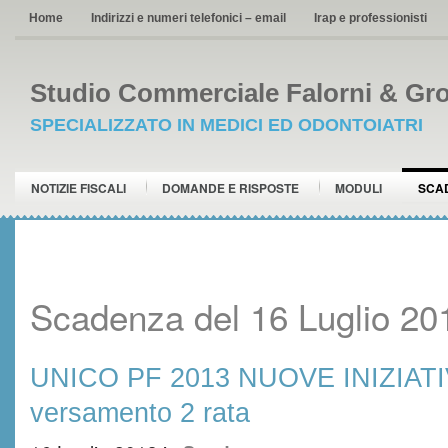
Home
Indirizzi e numeri telefonici – email
Irap e professionisti
Studio Commerciale Falorni & Gro
SPECIALIZZATO IN MEDICI ED ODONTOIATRI
NOTIZIE FISCALI
DOMANDE E RISPOSTE
MODULI
SCA
Scadenza del 16 Luglio 20
UNICO PF 2013 NUOVE INIZIATIV
versamento 2 rata