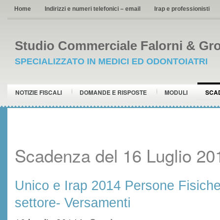
Home
Indirizzi e numeri telefonici – email
Irap e professionisti
Studio Commerciale Falorni & Gro
SPECIALIZZATO IN MEDICI ED ODONTOIATRI
NOTIZIE FISCALI
DOMANDE E RISPOSTE
MODULI
SCA
Scadenza del 16 Luglio 20
Unico e Irap 2014 Persone Fisiche
settore- Versamenti