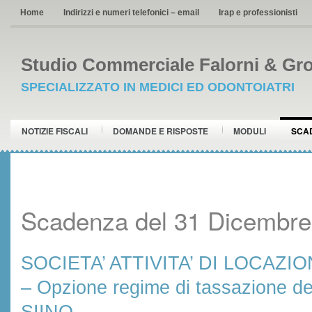
Home
Indirizzi e numeri telefonici – email
Irap e professionisti
Studio Commerciale Falorni & Gro
SPECIALIZZATO IN MEDICI ED ODONTOIATRI
NOTIZIE FISCALI
DOMANDE E RISPOSTE
MODULI
SCA
Scadenza del 31 Dicembre
SOCIETA’ ATTIVITA’ DI LOCAZI
– Opzione regime di tassazione del
SIINQ