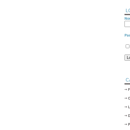
L
Nom
Pa
C
D
P