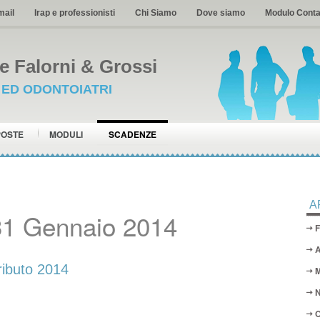
mail
Irap e professionisti
Chi Siamo
Dove siamo
Modulo Conta
 Falorni & Grossi
I ED ODONTOIATRI
POSTE
MODULI
SCADENZE
A
31 Gennaio 2014
F
A
ibuto 2014
M
N
O