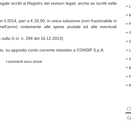
gale iscritti al Registro dei revisori legali, anche se iscritti nella
L
M
 il 2014, pari a € 26,00, in unica soluzione (non frazionabile in
F
 nell’anno) unitamente alle spese postale ed alle eventuali
G
sulla G.U. n. 294 del 16.12.2013)
O
L
to, su apposito conto corrente intestato a CONSIP S.p.A.
G
I commenti sono chiusi
M
F
N
C