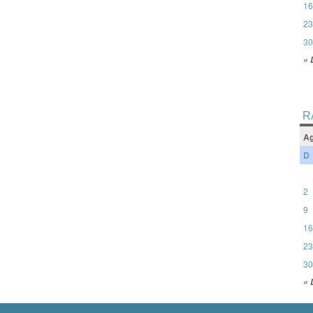
16
23
30
« 
R
Ag
D
2
9
16
23
30
« 