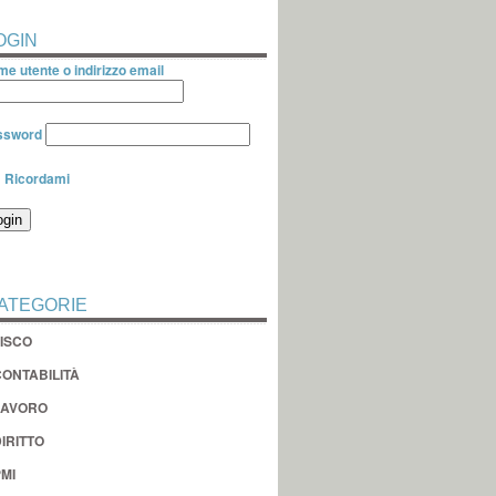
OGIN
e utente o indirizzo email
ssword
Ricordami
ATEGORIE
FISCO
CONTABILITÀ
LAVORO
IRITTO
MI