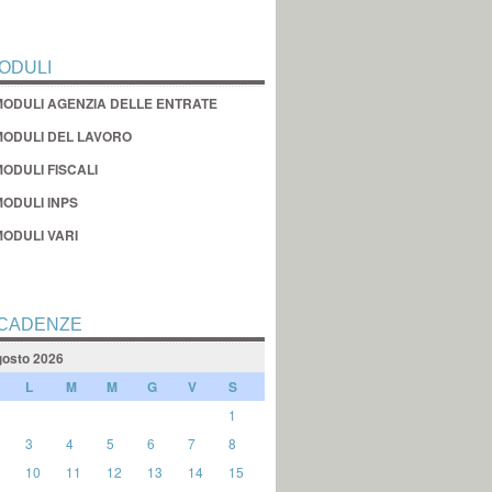
ODULI
MODULI AGENZIA DELLE ENTRATE
MODULI DEL LAVORO
ODULI FISCALI
MODULI INPS
MODULI VARI
CADENZE
osto 2026
L
M
M
G
V
S
1
3
4
5
6
7
8
10
11
12
13
14
15