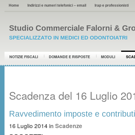
Home
Indirizzi e numeri telefonici – email
Irap e professionisti
Studio Commerciale Falorni & Gro
SPECIALIZZATO IN MEDICI ED ODONTOIATRI
NOTIZIE FISCALI
DOMANDE E RISPOSTE
MODULI
SCA
Scadenza del 16 Luglio 20
Ravvedimento imposte e contribut
16 Luglio 2014
in
Scadenze