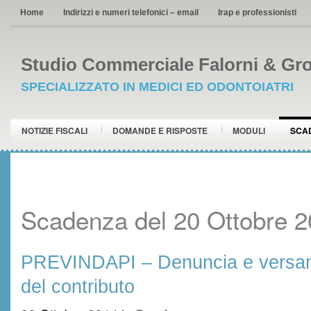
Home
Indirizzi e numeri telefonici – email
Irap e professionisti
Studio Commerciale Falorni & Gro
SPECIALIZZATO IN MEDICI ED ODONTOIATRI
NOTIZIE FISCALI
DOMANDE E RISPOSTE
MODULI
SCA
Scadenza del 20 Ottobre 
PREVINDAPI – Denuncia e versame
del contributo