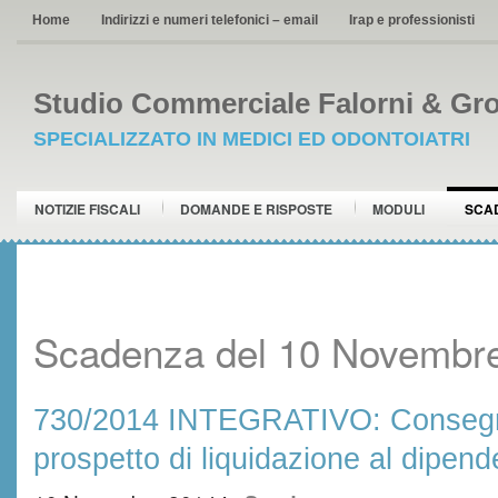
Home
Indirizzi e numeri telefonici – email
Irap e professionisti
Studio Commerciale Falorni & Gro
SPECIALIZZATO IN MEDICI ED ODONTOIATRI
NOTIZIE FISCALI
DOMANDE E RISPOSTE
MODULI
SCA
Scadenza del 10 Novembr
730/2014 INTEGRATIVO: Consegn
prospetto di liquidazione al dipen