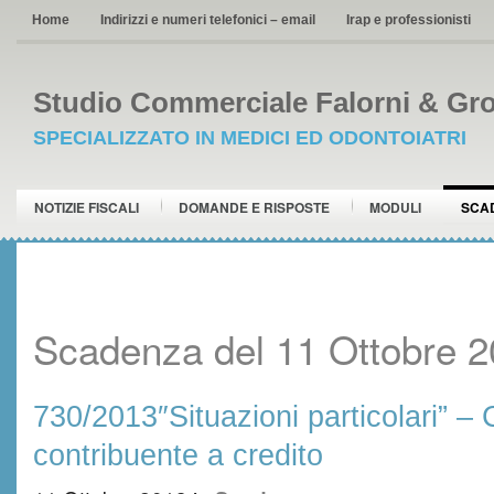
Home
Indirizzi e numeri telefonici – email
Irap e professionisti
Studio Commerciale Falorni & Gro
SPECIALIZZATO IN MEDICI ED ODONTOIATRI
NOTIZIE FISCALI
DOMANDE E RISPOSTE
MODULI
SCA
Scadenza del 11 Ottobre 
730/2013″Situazioni particolari” –
contribuente a credito