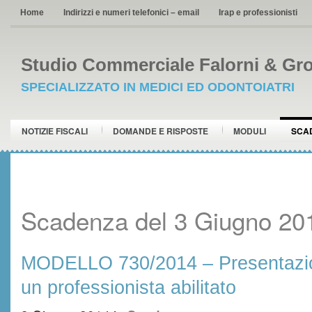
Home
Indirizzi e numeri telefonici – email
Irap e professionisti
Studio Commerciale Falorni & Gro
SPECIALIZZATO IN MEDICI ED ODONTOIATRI
NOTIZIE FISCALI
DOMANDE E RISPOSTE
MODULI
SCA
Scadenza del 3 Giugno 20
MODELLO 730/2014 – Presentazio
un professionista abilitato