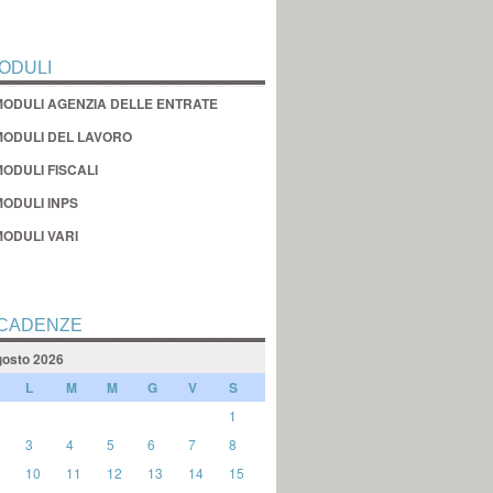
ODULI
MODULI AGENZIA DELLE ENTRATE
MODULI DEL LAVORO
ODULI FISCALI
MODULI INPS
MODULI VARI
CADENZE
osto 2026
L
M
M
G
V
S
1
3
4
5
6
7
8
10
11
12
13
14
15