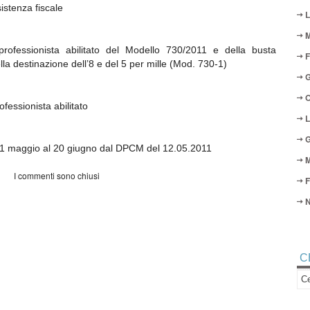
istenza fiscale
L
M
rofessionista abilitato del Modello 730/2011 e della busta
F
la destinazione dell’8 e del 5 per mille (Mod. 730-1)
G
O
fessionista abilitato
L
G
 31 maggio al 20 giugno dal DPCM del 12.05.2011
M
I commenti sono chiusi
F
N
C