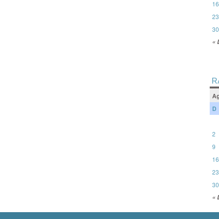
16
23
30
« 
R
Ag
D
2
9
16
23
30
« 