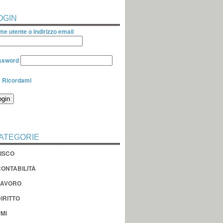
OGIN
e utente o indirizzo email
ssword
Ricordami
ATEGORIE
FISCO
CONTABILITÀ
LAVORO
IRITTO
MI