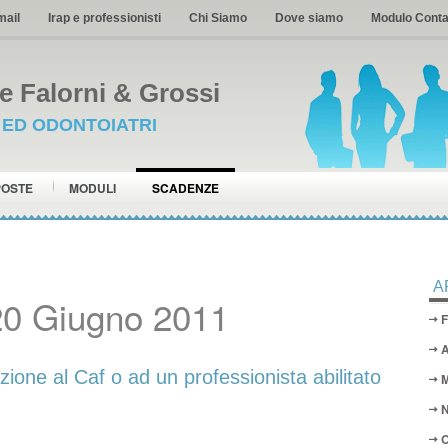
mail
Irap e professionisti
Chi Siamo
Dove siamo
Modulo Conta
 Falorni & Grossi
I ED ODONTOIATRI
POSTE
MODULI
SCADENZE
A
20 Giugno 2011
F
A
one al Caf o ad un professionista abilitato
M
N
O