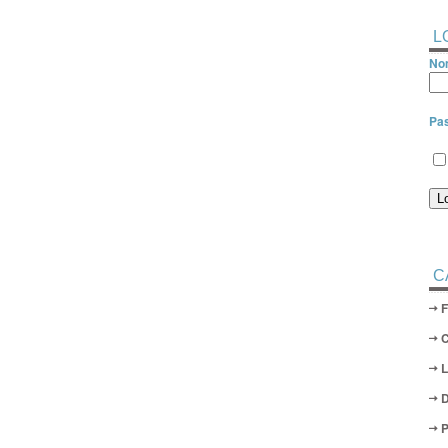
L
Nom
Pa
C
D
P