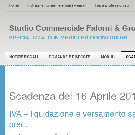
Home
Indirizzi e numeri telefonici – email
Irap e professionisti
Studio Commerciale Falorni & Gro
SPECIALIZZATO IN MEDICI ED ODONTOIATRI
NOTIZIE FISCALI
DOMANDE E RISPOSTE
MODULI
SCA
Scadenza del 16 Aprile 20
IVA – liquidazione e versamento 
prec.