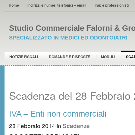
Home
Indirizzi e numeri telefonici – email
Irap e professionisti
Studio Commerciale Falorni & Gro
SPECIALIZZATO IN MEDICI ED ODONTOIATRI
NOTIZIE FISCALI
DOMANDE E RISPOSTE
MODULI
SCA
Scadenza del 28 Febbraio
IVA – Enti non commerciali
28 Febbraio 2014
in
Scadenze